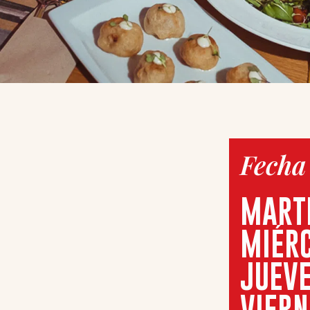
Fecha
MART
MIÉRC
JUEVE
VIERN