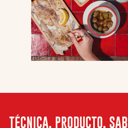
C
I
A
S
R
E
S
T
A
U
R
A
N
T
E
RESERVA
E
V
E
N
T
REGALA
O
S
TÉCNICA, PRODUCTO, SAB