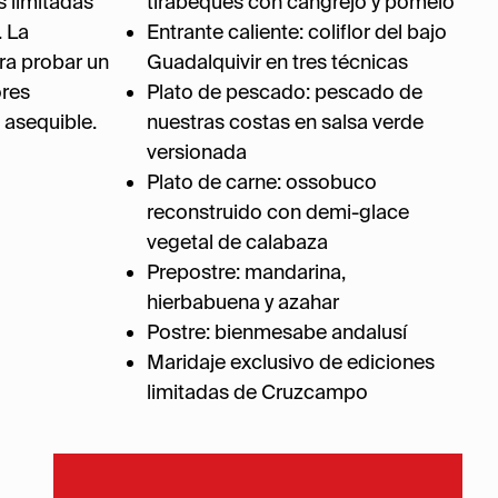
 limitadas
tirabeques con cangrejo y pomelo
 La
Entrante caliente: coliflor del bajo
ra probar un
Guadalquivir en tres técnicas
ores
Plato de pescado: pescado de
 asequible.
nuestras costas en salsa verde
versionada
Plato de carne: ossobuco
reconstruido con demi-glace
vegetal de calabaza
Prepostre: mandarina,
hierbabuena y azahar
Postre: bienmesabe andalusí
Maridaje exclusivo de ediciones
limitadas de Cruzcampo