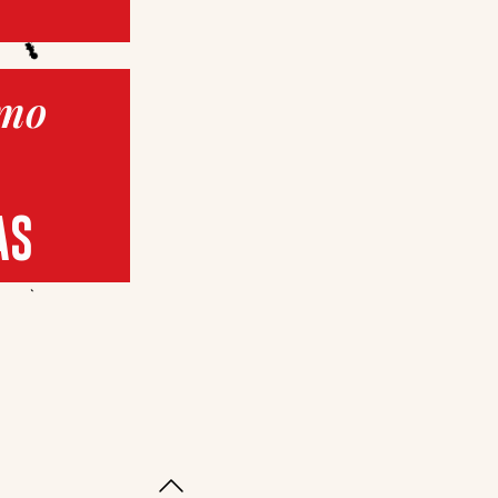
imo
AS