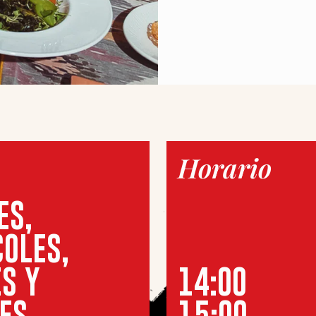
Horario
ES,
OLES,
S Y
14:00
ES
15:00