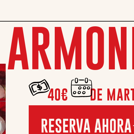
 ARMON
40€
DE MART
RESERVA AHORA