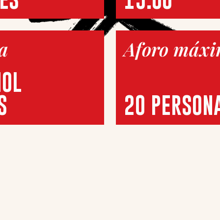
a
Aforo máx
ÑOL
S
20 PERSON