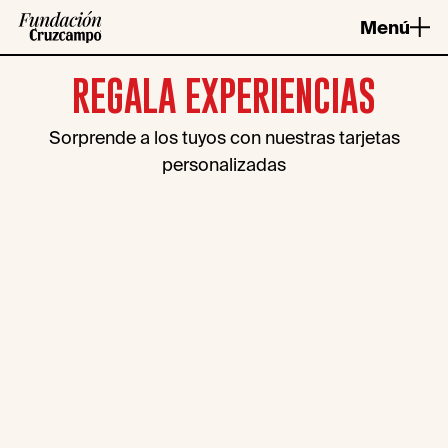
Saltar
Menú
al
contenido
REGALA EXPERIENCIAS
Sorprende a los tuyos con nuestras tarjetas
FACTORÍA
EXPERIENCIAS
personalizadas
RESTAURANTE
EVENTOS
RESERVA
REGALA