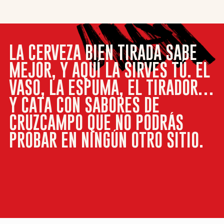
LA CERVEZA BIEN TIRADA SABE
MEJOR, Y AQUÍ LA SIRVES TÚ. EL
VASO, LA ESPUMA, EL TIRADOR…
Y CATA CON SABORES DE
CRUZCAMPO QUE NO PODRÁS
PROBAR EN NINGÚN OTRO SITIO.