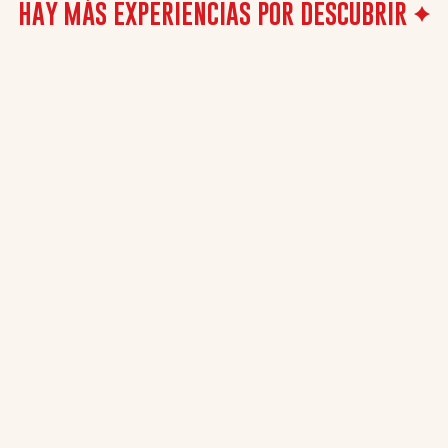
actividad a tu llegada.
HAY MÁS EXPERIENCIAS POR DESCUBRIR
de aforo establecido.