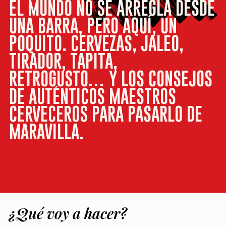
EL MUNDO NO SE ARREGLA DESDE
UNA BARRA, PERO AQUÍ, UN
POQUITO. CERVEZAS, JALEO,
TIRADOR, TAPITA,
RETROGUSTO… Y LOS CONSEJOS
DE AUTÉNTICOS MAESTROS
CERVECEROS PARA PASARLO DE
MARAVILLA.
¿Qué voy a hacer?