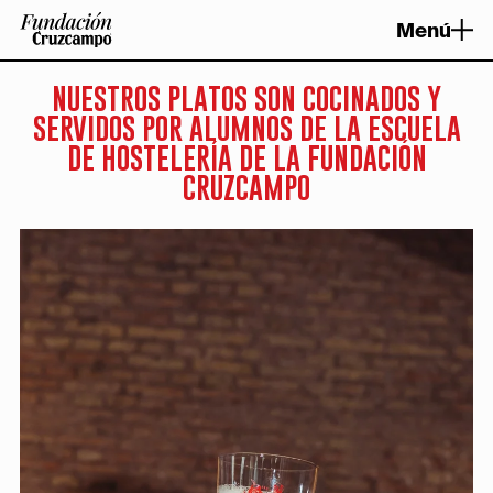
Saltar
Menú
al
contenido
NUESTROS PLATOS SON COCINADOS Y
SERVIDOS POR ALUMNOS DE LA ESCUELA
DE HOSTELERÍA DE LA FUNDACIÓN
FACTORÍA
EXPERIENCIAS
CRUZCAMPO
RESTAURANTE
EVENTOS
RESERVA
REGALA