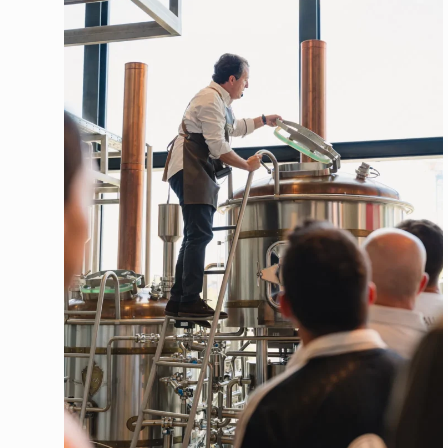
C
I
A
S
R
E
S
T
A
U
R
A
N
T
E
RESERVA
E
V
E
N
T
REGALA
O
S