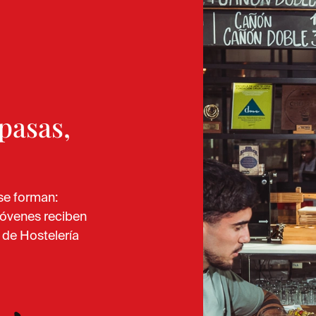
pasas,
 se forman:
 jóvenes reciben
a de Hostelería